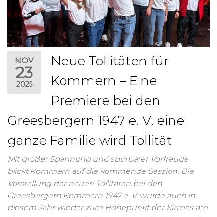
Neue Tollitäten für
NOV
23
Kommern – Eine
2025
Premiere bei den
Greesbergern 1947 e. V. eine
ganze Familie wird Tollität
Mit großer Spannung und spürbarer Vorfreude
blickt Kommern auf die kommende Session: Die
Vorstellung der neuen Tollitäten bei den
Greesbergern Kommern 1947 e. V. wurde auch in
diesem Jahr wieder zum Höhepunkt der Kirmes am