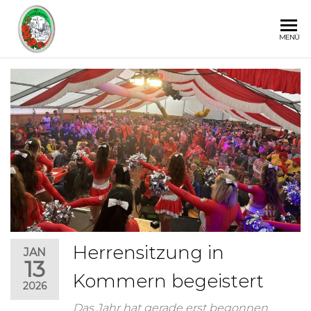
KG
MENÜ
GREESBERGER
Herrensitzung in
JAN
13
Kommern begeistert
2026
Das Jahr hat gerade erst begonnen,