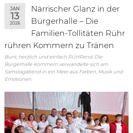
Närrischer Glanz in der
JAN
13
Bürgerhalle – Die
2026
Familien-Tollitäten Rühr
rühren Kommern zu Tränen
Bunt, herzlich und einfach RÜHRend: Die
Bürgerhalle Kommern verwandelte sich am
Samstagabend in ein Meer aus Farben, Musik und
Emotionen.