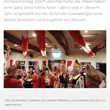
Kirmesmontag. Doch diesmal hatte die Präsentation
eine ganz besondere Note – denn was in diesem
Jahr vorgestellt wurde, ist für die Greesberger eine
kleine Sensation und zugleich ein Novum.
Eröffnung der Hofburg
JAN
18
Wir verwenden Cookies, um unsere Website und unseren Service zu
des Dreigestirns – Ein
optimieren.
2025