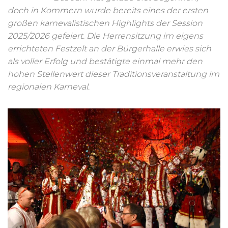
doch in Kommern wurde bereits eines der ersten
großen karnevalistischen Highlights der Session
2025/2026 gefeiert. Die Herrensitzung im eigens
errichteten Festzelt an der Bürgerhalle erwies sich
als voller Erfolg und bestätigte einmal mehr den
hohen Stellenwert dieser Traditionsveranstaltung im
regionalen Karneval.