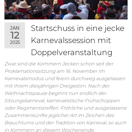
Startschuss in eine jecke
JAN
12
Karnevalssession mit
2025
Doppelveranstaltung
Zwar sind die Kommern Jecken schon seit der
Proklamationssitzung am 16. November im
Karnevalsmodus und feiern durchweg ausgelassen
mit Ihrem diesjährigen Dreigestirn. Nach der
Weihnachtspause beginnt nun endlich der
Sitzungskarneval, karnevalistische Frühschoppen
oder Regimentstreffen. Fröhliche und ausgelassene
Zusammenkünfte jeglicher Art im Zeichen des
Brauchtums und der Tradition von Karneval, so auch
in Kommern an diesem Wochenende.